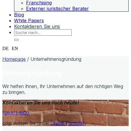
Franchising
Externer juristischer Berater
Blog
White Papers
Kontaktieren Sie uns
DE
EN
Homepage
/
Unternehmensgründung
Firmengründung
Wir helfen Ihnen, Ihr Unternehmen auf den richtigen Weg
zu bringen.
Kontaktieren Sie uns noch heute!
720-571-8620
oder nutzen Sie unser
Online-Formular